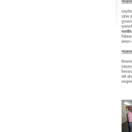
नराकास 
राष्ट्री
उद्देश्य 
पुरस्का
प्रशंसनी
भारतीय
निदेशक,
सम्मान 
नराकास 
तिरुवनं
एचएलएल
पेरूरकड
तंपी और
रामकृष्