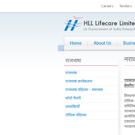
Careers
Tenders
Home
About Us
Busin
नराक
राजभाषा
राजभाषा
नराकास 
राजभाषा कार्यकलाप
क्षेत्र
राजभाषा पत्रिका – समन्वया
तिरुवनं
फोटो गैलरी
टोलिक (
समितियों
उपलब्धियाँ
नराकास 
टोलिक पत्रिका
आयोजित 
एचएलएल 
नराकास 